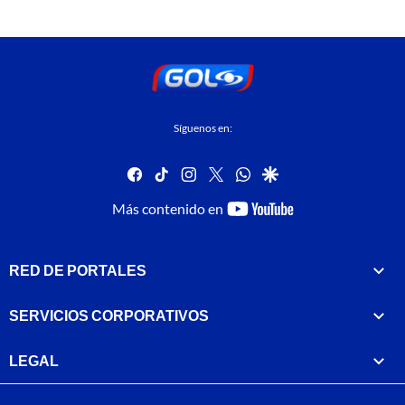
Síguenos en:
facebook
tiktok
instagram
twitter
whatsapp
google
youtube-
Más contenido en
footer
RED DE PORTALES
SERVICIOS CORPORATIVOS
LEGAL