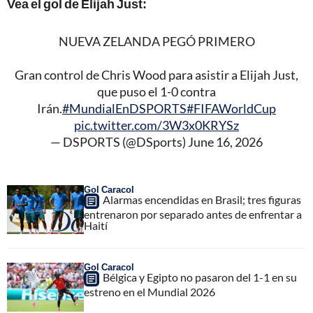
Vea el gol de Elijah Just:
NUEVA ZELANDA PEGÓ PRIMERO
Gran control de Chris Wood para asistir a Elijah Just,
que puso el 1-0 contra
Irán.
#MundialEnDSPORTS
#FIFAWorldCup
pic.twitter.com/3W3x0KRYSz
— DSPORTS (@DSports)
June 16, 2026
Gol Caracol
Alarmas encendidas en Brasil; tres figuras
entrenaron por separado antes de enfrentar a
Haití
Gol Caracol
Bélgica y Egipto no pasaron del 1-1 en su
estreno en el Mundial 2026