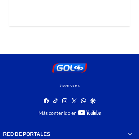
Síguenos en:
facebook
tiktok
instagram
twitter
whatsapp
google
youtube-
Más contenido en
footer
RED DE PORTALES