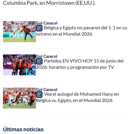
Columbia Park, en Morristown (EE.UU.).
Gol Caracol
Bélgica y Egipto no pasaron del 1-1 en su
estreno en el Mundial 2026
Gol Caracol
Partidos EN VIVO HOY 15 de junio del
2026: horarios y programación por TV
Gol Caracol
Vea el autogol de Mohamed Hany en
Bélgica vs. Egipto, en el Mundial 2026
Últimas noticias