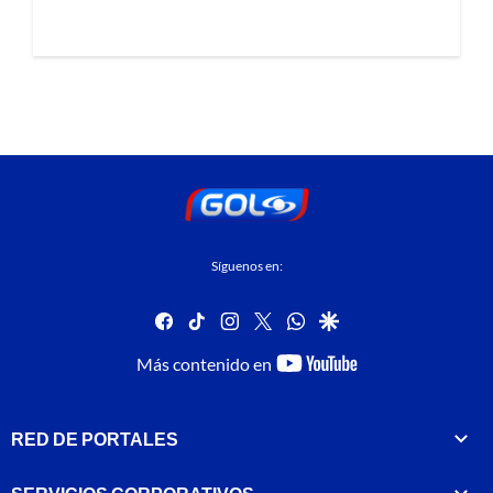
Síguenos en:
facebook
tiktok
instagram
twitter
whatsapp
google
youtube-
Más contenido en
footer
RED DE PORTALES