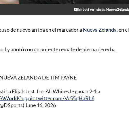
Elijah Just en Irán vs. Nueva Zelanda
puso de nuevo arriba en el marcador a
Nueva Zelanda
, en el
od y anotó con un potente remate de pierna derecha.
 NUEVA ZELANDA DE TIM PAYNE
tir a Elijah Just. Los All Whites le ganan 2-1 a
FAWorldCup
pic.twitter.com/Vc55qHaRh6
@DSports)
June 16, 2026