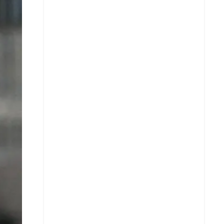
X
Whatsapp