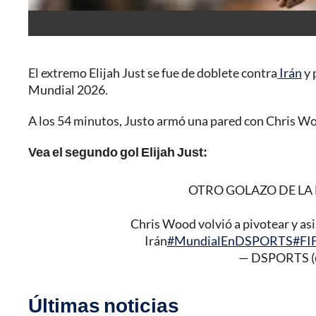
El extremo Elijah Just se fue de doblete contra
Irán
y 
Mundial 2026.
A los 54 minutos, Justo armó una pared con Chris Wo
Vea el segundo gol Elijah Just:
OTRO GOLAZO DE LA
Chris Wood volvió a pivotear y asis
Irán
#MundialEnDSPORTS
#FI
— DSPORTS (
Últimas noticias