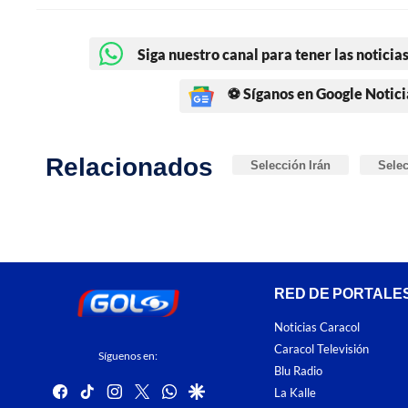
Siga nuestro canal para tener las noticias
⚽ Síganos en Google Notici
Relacionados
Selección Irán
Sele
RED DE PORTALE
Noticias Caracol
Caracol Televisión
Síguenos en:
Blu Radio
facebook
tiktok
instagram
twitter
whatsapp
google
La Kalle