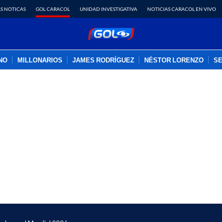
S NOTICAS
GOL CARACOL
UNIDAD INVESTIGATIVA
NOTICIAS CARACOL EN VIVO
INO
MILLONARIOS
JAMES RODRÍGUEZ
NÉSTOR LORENZO
SE
PUBLICIDAD