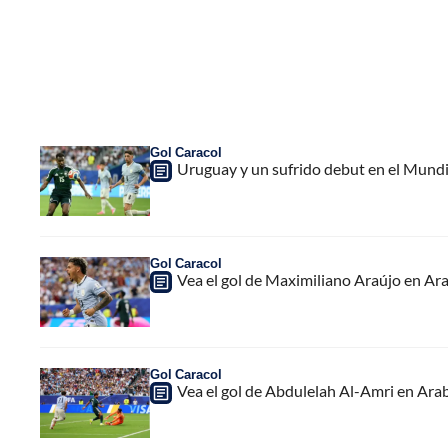
Gol Caracol
Uruguay y un sufrido debut en el Mundi
Gol Caracol
Vea el gol de Maximiliano Araújo en Ara
Gol Caracol
Vea el gol de Abdulelah Al-Amri en Arab