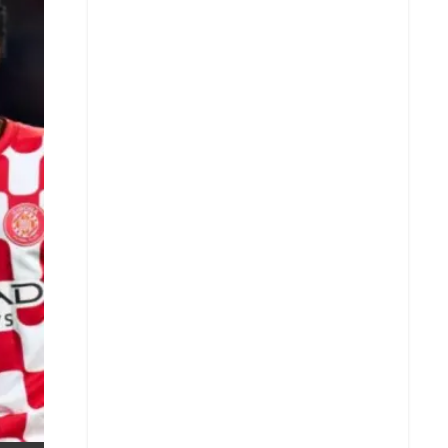
X
Whatsapp