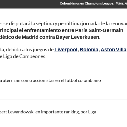
Colombianos en Champions League.
Fotos: A
s se disputará la séptima y penúltima jornada de la renova
rincipal el enfrentamiento entre París Saint-Germain
Atlético de Madrid contra Bayer Leverkusen
.
a, debido a los juegos de
Liverpool
,
Bolonia
,
Aston Villa
 de Liga de Campeones.
ta aterrizan como accionistas en el fútbol colombiano
obert Lewandowski en importante ranking, por Liga