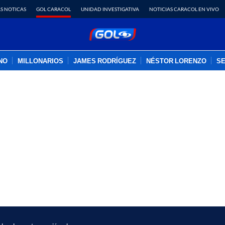
S NOTICAS
GOL CARACOL
UNIDAD INVESTIGATIVA
NOTICIAS CARACOL EN VIVO
INO
MILLONARIOS
JAMES RODRÍGUEZ
NÉSTOR LORENZO
SE
PUBLICIDAD