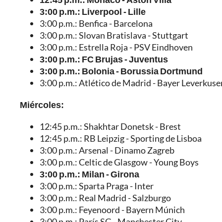
3:00 p.m.: Liverpool - Lille
3:00 p.m.: Benfica - Barcelona
3:00 p.m.: Slovan Bratislava - Stuttgart
3:00 p.m.: Estrella Roja - PSV Eindhoven
3:00 p.m.: FC Brujas - Juventus
3:00 p.m.: Bolonia - Borussia Dortmund
3:00 p.m.: Atlético de Madrid - Bayer Leverkuse
Miércoles:
12:45 p.m.: Shakhtar Donetsk - Brest
12:45 p.m.: RB Leipzig - Sporting de Lisboa
3:00 p.m.: Arsenal - Dinamo Zagreb
3:00 p.m.: Celtic de Glasgow - Young Boys
3:00 p.m.: Milan - Girona
3:00 p.m.: Sparta Praga - Inter
3:00 p.m.: Real Madrid - Salzburgo
3:00 p.m.: Feyenoord - Bayern Múnich
3:00 p.m.: París SG - Manchester City