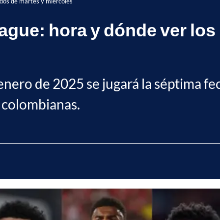
idos de martes y miércoles
gue: hora y dónde ver los 
enero de 2025 se jugará la séptima fec
s colombianas.