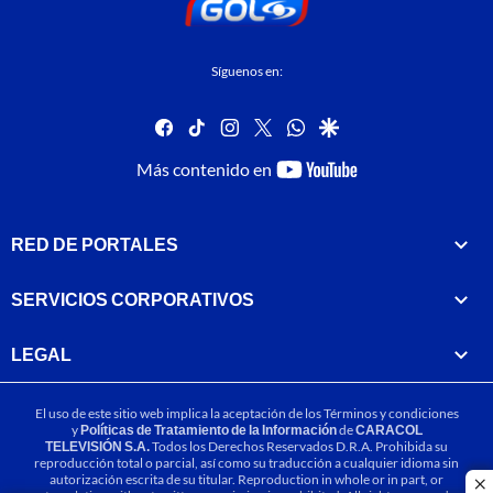
Síguenos en:
facebook
tiktok
instagram
twitter
whatsapp
google
youtube-
Más contenido en
footer
RED DE PORTALES
SERVICIOS CORPORATIVOS
LEGAL
El uso de este sitio web implica la aceptación de los
Términos y condiciones
y
Políticas de Tratamiento de la Información
de
CARACOL
TELEVISIÓN S.A.
Todos los Derechos Reservados D.R.A. Prohibida su
reproducción total o parcial, así como su traducción a cualquier idioma sin
autorización escrita de su titular. Reproduction in whole or in part, or
cl