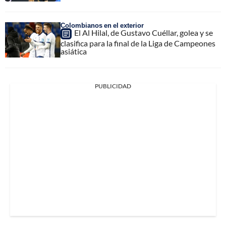
Colombianos en el exterior
El Al Hilal, de Gustavo Cuéllar, golea y se
clasifica para la final de la Liga de Campeones
asiática
PUBLICIDAD