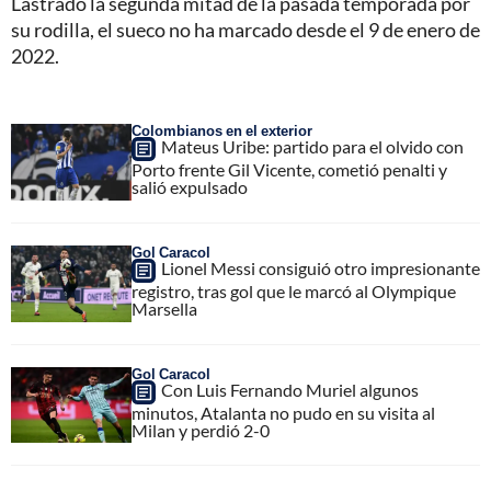
Lastrado la segunda mitad de la pasada temporada por
su rodilla, el sueco no ha marcado desde el 9 de enero de
2022.
Colombianos en el exterior
Mateus Uribe: partido para el olvido con
Porto frente Gil Vicente, cometió penalti y
salió expulsado
Gol Caracol
Lionel Messi consiguió otro impresionante
registro, tras gol que le marcó al Olympique
Marsella
Gol Caracol
Con Luis Fernando Muriel algunos
minutos, Atalanta no pudo en su visita al
Milan y perdió 2-0