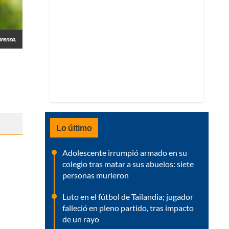
prensa.
Lo último
Adolescente irrumpió armado en su
colegio tras matar a sus abuelos: siete
personas murieron
Luto en el fútbol de Tailandia; jugador
falleció en pleno partido, tras impacto
de un rayo