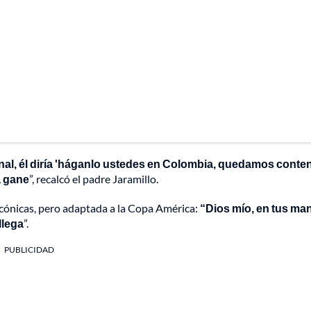
inal, él diría 'háganlo ustedes en Colombia, quedamos conte
a gane
”, recalcó el padre Jaramillo.
 icónicas, pero adaptada a la Copa América:
“Dios mío, en tus ma
llega
”.
PUBLICIDAD