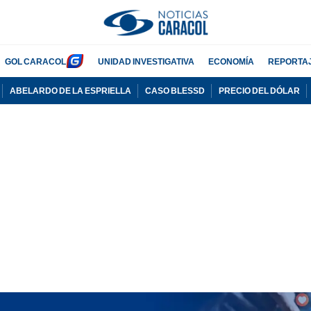
GOL CARACOL
UNIDAD INVESTIGATIVA
ECONOMÍA
REPORTA
ABELARDO DE LA ESPRIELLA
CASO BLESSD
PRECIO DEL DÓLAR
PUBLICIDAD