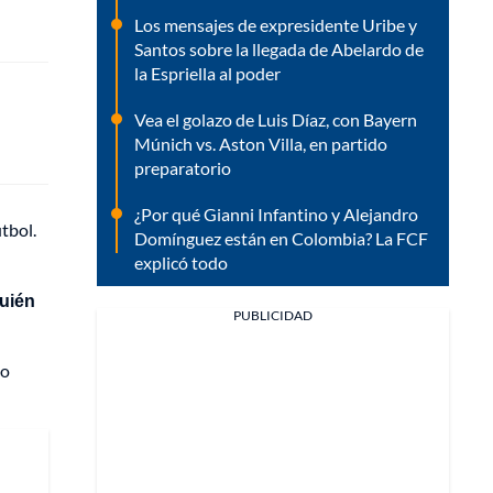
Los mensajes de expresidente Uribe y
Santos sobre la llegada de Abelardo de
la Espriella al poder
Vea el golazo de Luis Díaz, con Bayern
Múnich vs. Aston Villa, en partido
preparatorio
¿Por qué Gianni Infantino y Alejandro
tbol.
Domínguez están en Colombia? La FCF
explicó todo
quién
PUBLICIDAD
co