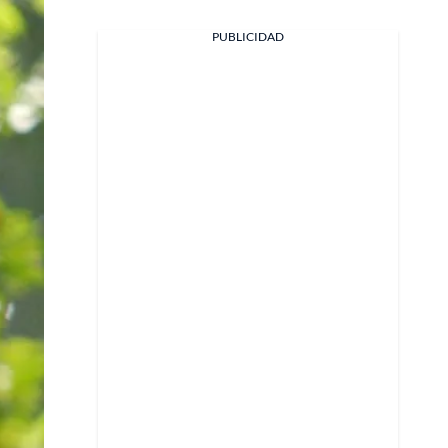
PUBLICIDAD
Facebook
X
Whatsapp
Copiar enlace
Telegram
LinkedIn