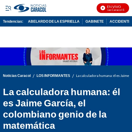
EN VIVO
Noticias Caracol En Vivo
Tendencias:
ABELARDO DE LA ESPRIELLA
GABINETE
ACCIDENTE 
PUBLICIDAD
/
/
Noticias Caracol
LOS INFORMANTES
La calculadora humana: él es Jaime G
La calculadora humana: él
es Jaime García, el
colombiano genio de la
matemática