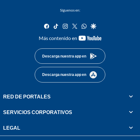
Síguenos en:
facebook
tiktok
instagram
twitter
whatsapp
google
youtube-
Más contenido en
footer
Descarga nuestra app en
Descarga nuestra app en
RED DE PORTALES
SERVICIOS CORPORATIVOS
LEGAL