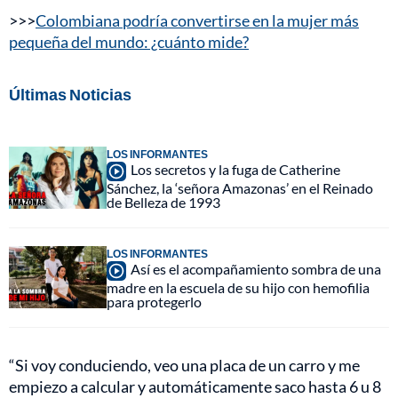
>>>
Colombiana podría convertirse en la mujer más
pequeña del mundo: ¿cuánto mide?
Últimas Noticias
LOS INFORMANTES
Los secretos y la fuga de Catherine
Sánchez, la ‘señora Amazonas’ en el Reinado
de Belleza de 1993
LOS INFORMANTES
Así es el acompañamiento sombra de una
madre en la escuela de su hijo con hemofilia
para protegerlo
“Si voy conduciendo, veo una placa de un carro y me
empiezo a calcular y automáticamente saco hasta 6 u 8