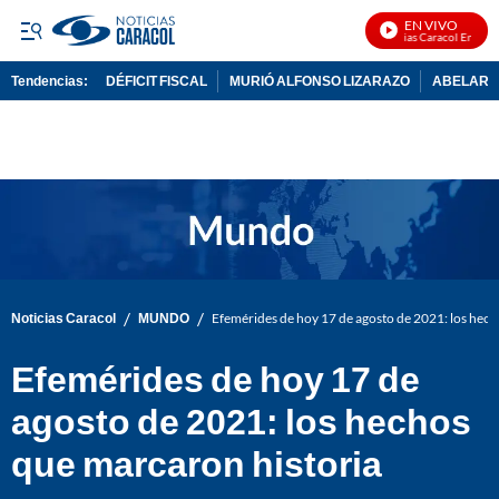
EN VIVO
Noticias Caracol En Vivo
Tendencias:
DÉFICIT FISCAL
MURIÓ ALFONSO LIZARAZO
ABELARDO
PUBLICIDAD
/
/
Noticias Caracol
MUNDO
Efemérides de hoy 17 de agosto de 2021: los hech
Efemérides de hoy 17 de
agosto de 2021: los hechos
que marcaron historia