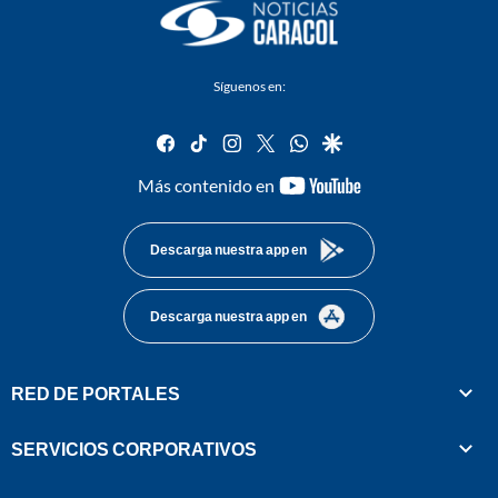
Síguenos en:
facebook
tiktok
instagram
twitter
whatsapp
google
youtube-
Más contenido en
footer
Descarga nuestra app en
Descarga nuestra app en
RED DE PORTALES
SERVICIOS CORPORATIVOS