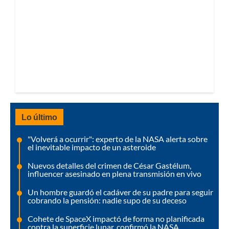
Lo último
"Volverá a ocurrir": experto de la NASA alerta sobre
el inevitable impacto de un asteroide
Nuevos detalles del crimen de César Gastélum,
influencer asesinado en plena transmisión en vivo
Un hombre guardó el cadáver de su padre para seguir
cobrando la pensión: nadie supo de su deceso
Cohete de SpaceX impactó de forma no planificada
contra la superficie lunar, confirmó la NASA