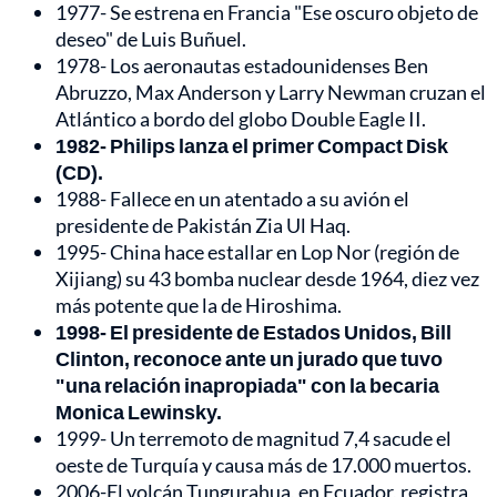
1977- Se estrena en Francia "Ese oscuro objeto de
deseo" de Luis Buñuel.
1978- Los aeronautas estadounidenses Ben
Abruzzo, Max Anderson y Larry Newman cruzan el
Atlántico a bordo del globo Double Eagle II.
1982- Philips lanza el primer Compact Disk
(CD).
1988- Fallece en un atentado a su avión el
presidente de Pakistán Zia Ul Haq.
1995- China hace estallar en Lop Nor (región de
Xijiang) su 43 bomba nuclear desde 1964, diez vez
más potente que la de Hiroshima.
1998- El presidente de Estados Unidos, Bill
Clinton, reconoce ante un jurado que tuvo
"una relación inapropiada" con la becaria
Monica Lewinsky.
1999- Un terremoto de magnitud 7,4 sacude el
oeste de Turquía y causa más de 17.000 muertos.
2006-El volcán Tungurahua, en Ecuador, registra