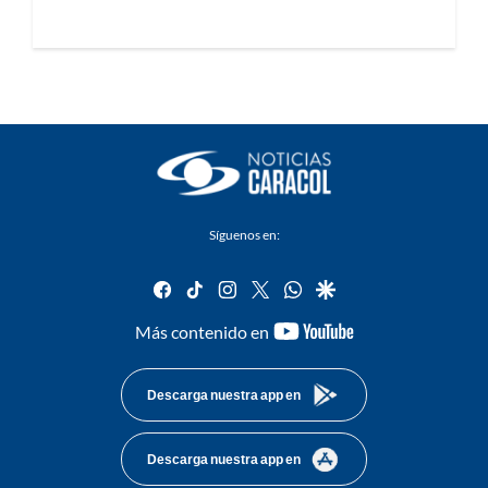
Síguenos en:
facebook
tiktok
instagram
twitter
whatsapp
google
youtube-
Más contenido en
footer
Descarga nuestra app en
Descarga nuestra app en