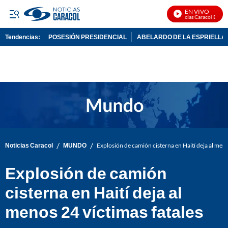
EN VIVO
Noticias Caracol En Vivo
Tendencias:
POSESIÓN PRESIDENCIAL
ABELARDO DE LA ESPRIELLA
PUBLICIDAD
/
/
Noticias Caracol
MUNDO
Explosión de camión cisterna en Haití deja al meno
Explosión de camión
cisterna en Haití deja al
menos 24 víctimas fatales