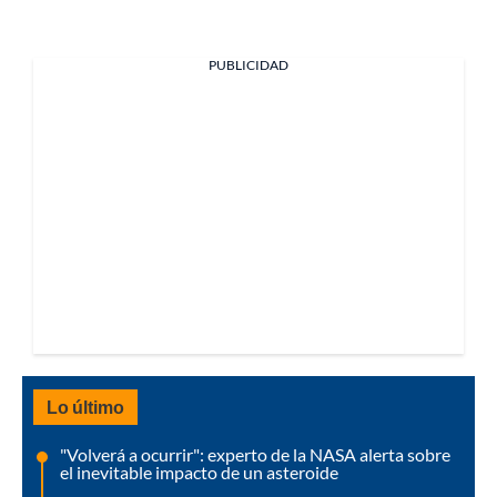
PUBLICIDAD
Lo último
"Volverá a ocurrir": experto de la NASA alerta sobre
el inevitable impacto de un asteroide