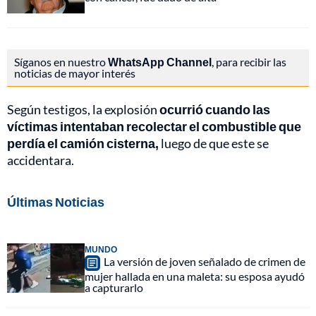
Síganos en nuestro
WhatsApp Channel
, para recibir las
noticias de mayor interés
Según testigos, la explosión
ocurrió cuando las
víctimas intentaban recolectar el combustible que
perdía el camión cisterna,
luego de que este se
accidentara.
Últimas Noticias
MUNDO
La versión de joven señalado de crimen de
mujer hallada en una maleta: su esposa ayudó
a capturarlo