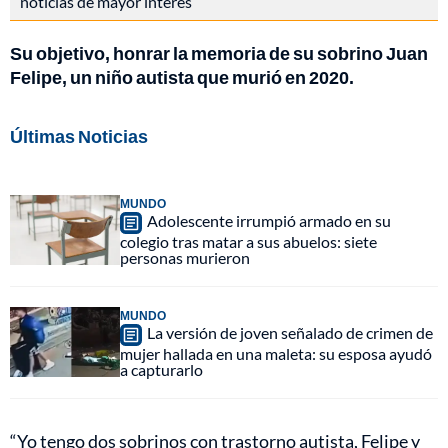
noticias de mayor interés
Su objetivo, honrar la memoria de su sobrino Juan
Felipe, un niño autista que murió en 2020.
Últimas Noticias
MUNDO
Adolescente irrumpió armado en su
colegio tras matar a sus abuelos: siete
personas murieron
MUNDO
La versión de joven señalado de crimen de
mujer hallada en una maleta: su esposa ayudó
a capturarlo
“Yo tengo dos sobrinos con trastorno autista, Felipe y