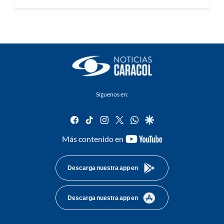
Síguenos en:
facebook
tiktok
instagram
twitter
whatsapp
google
youtube-
Más contenido en
footer
Descarga nuestra app en
Descarga nuestra app en