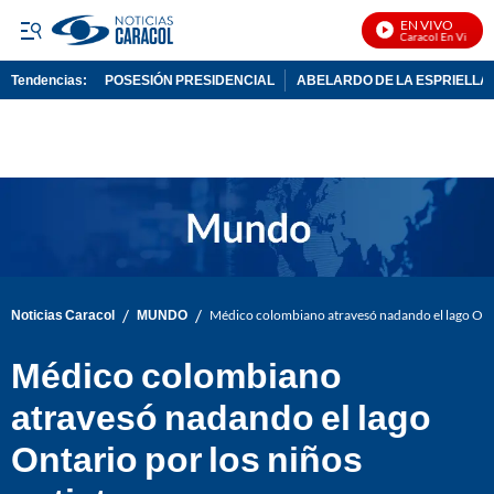
EN VIVO
Noticias Caracol En Vivo
Tendencias:
POSESIÓN PRESIDENCIAL
ABELARDO DE LA ESPRIELLA
PUBLICIDAD
/
/
Noticias Caracol
MUNDO
Médico colombiano atravesó nadando el lago Ontar
Médico colombiano
atravesó nadando el lago
Ontario por los niños