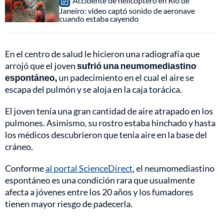
Accidente de helicóptero en Río de
Janeiro: video captó sonido de aeronave
cuando estaba cayendo
En el centro de salud le hicieron una radiografía que
arrojó que el joven
sufrió una neumomediastino
espontáneo,
un padecimiento en el cual el aire se
escapa del pulmón y se aloja en la caja torácica.
El joven tenía una gran cantidad de aire atrapado en los
pulmones. Asimismo, su rostro estaba hinchado y hasta
los médicos descubrieron que tenía aire en la base del
cráneo.
Conforme
al portal ScienceDirect
, el neumomediastino
espontáneo es una condición rara que usualmente
afecta a jóvenes entre los 20 años y los fumadores
tienen mayor riesgo de padecerla.