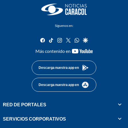
Síguenos en:
facebook
tiktok
instagram
twitter
whatsapp
google
youtube-
Más contenido en
footer
Descarga nuestra app en
Descarga nuestra app en
RED DE PORTALES
SERVICIOS CORPORATIVOS