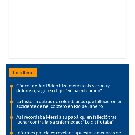
Lo último
Cáncer de Joe Biden hizo metástasis y es muy
doloroso, según su hijo: "Se ha extendido"
La historia detrás de colombianas que fallecieron en
accidente de helicóptero en Río de Janeiro
Así recordaba Messi a su papá, quien falleció tras
luchar contra larga enfermedad: "Lo disfrutaba"
Informes policiales revelan supuestas amenazas de