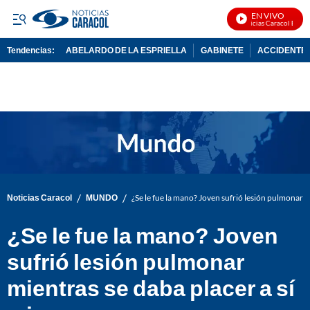
EN VIVO
Noticias Caracol En Viv
Tendencias:
ABELARDO DE LA ESPRIELLA
GABINETE
ACCIDENTE 
PUBLICIDAD
/
/
Noticias Caracol
MUNDO
¿Se le fue la mano? Joven sufrió lesión pulmonar m
¿Se le fue la mano? Joven
sufrió lesión pulmonar
mientras se daba placer a sí