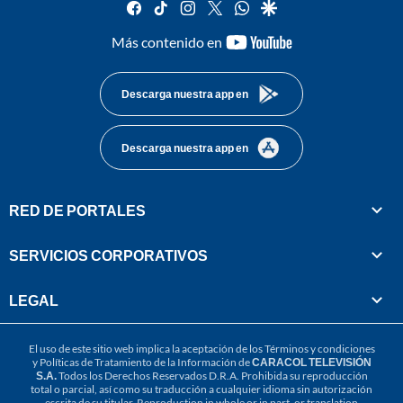
facebook
tiktok
instagram
twitter
whatsapp
google
youtube-
Más contenido en
footer
Descarga nuestra app en
Descarga nuestra app en
RED DE PORTALES
SERVICIOS CORPORATIVOS
LEGAL
El uso de este sitio web implica la aceptación de los
Términos y condiciones
y
Políticas de Tratamiento de la Información
de
CARACOL TELEVISIÓN
S.A.
Todos los Derechos Reservados D.R.A. Prohibida su reproducción
total o parcial, así como su traducción a cualquier idioma sin autorización
escrita de su titular. Reproduction in whole or in part, or translation