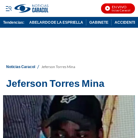
EN VIVO
Noticias Caracol En Vi
Tendencias:
ABELARDO DE LA ESPRIELLA
GABINETE
ACCIDENTE 
PUBLICIDAD
/
Noticias Caracol
Jeferson Torres Mina
Jeferson Torres Mina