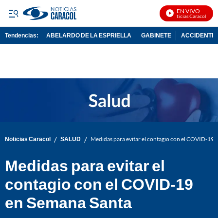
EN VIVO
Noticias Caracol En Vi
Tendencias:
ABELARDO DE LA ESPRIELLA
GABINETE
ACCIDENTE 
PUBLICIDAD
/
/
Noticias Caracol
SALUD
Medidas para evitar el contagio con el COVID-19 
Medidas para evitar el
contagio con el COVID-19
en Semana Santa