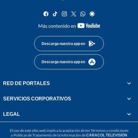
facebook
tiktok
instagram
twitter
whatsapp
google
youtube-
Más contenido en
footer
Descarga nuestra app en
Descarga nuestra app en
RED DE PORTALES
SERVICIOS CORPORATIVOS
LEGAL
El uso de este sitio web implica la aceptación de los
Términos y condiciones
y
Políticas de Tratamiento de la Información
de
CARACOL TELEVISIÓN