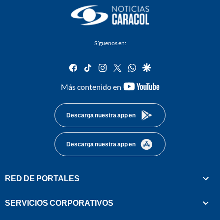
Síguenos en:
facebook
tiktok
instagram
twitter
whatsapp
google
youtube-
Más contenido en
footer
Descarga nuestra app en
Descarga nuestra app en
RED DE PORTALES
SERVICIOS CORPORATIVOS