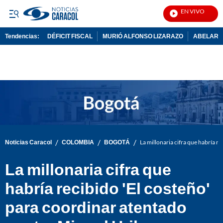
EN VIVO
Not
Tendencias:
DÉFICIT FISCAL
MURIÓ ALFONSO LIZARAZO
ABELARDO
PUBLICIDAD
/
/
/
Noticias Caracol
COLOMBIA
BOGOTÁ
La millonaria cifra que habría r
La millonaria cifra que
habría recibido 'El costeño'
para coordinar atentado