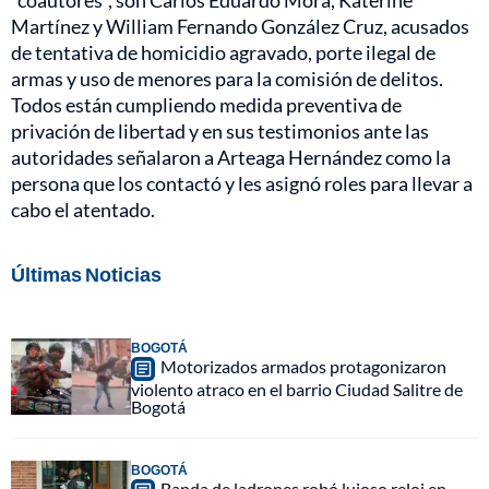
"coautores", son Carlos Eduardo Mora, Katerine
Martínez y William Fernando González Cruz, acusados
de tentativa de homicidio agravado, porte ilegal de
armas y uso de menores para la comisión de delitos.
Todos están cumpliendo medida preventiva de
privación de libertad y en sus testimonios ante las
autoridades señalaron a Arteaga Hernández como la
persona que los contactó y les asignó roles para llevar a
cabo el atentado.
Últimas Noticias
BOGOTÁ
Motorizados armados protagonizaron
violento atraco en el barrio Ciudad Salitre de
Bogotá
BOGOTÁ
Banda de ladrones robó lujoso reloj en