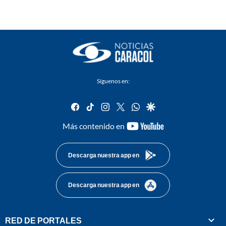
Síguenos en:
facebook
tiktok
instagram
twitter
whatsapp
google
youtube-
Más contenido en
footer
Descarga nuestra app en
Descarga nuestra app en
RED DE PORTALES