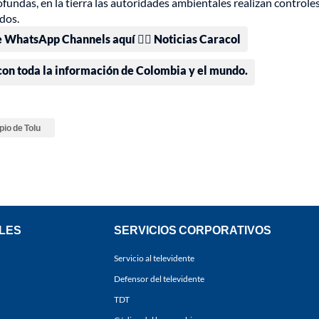
undas, en la tierra las autoridades ambientales realizan controles
dos.
e WhatsApp Channels aquí 👉🏻 Noticias Caracol
 con toda la información de Colombia y el mundo.
pio de Tolu
LES
SERVICIOS CORPORATIVOS
Servicio al televidente
Defensor del televidente
TDT