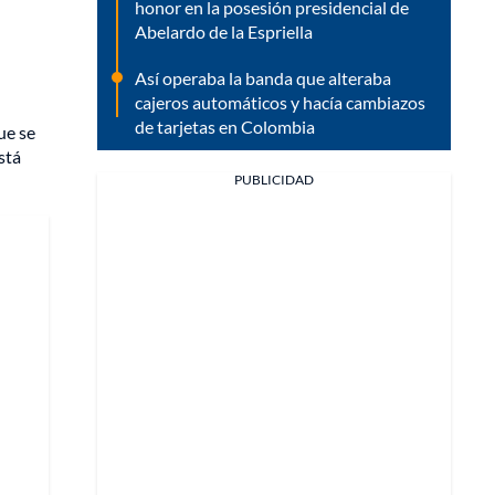
honor en la posesión presidencial de
Abelardo de la Espriella
Así operaba la banda que alteraba
cajeros automáticos y hacía cambiazos
de tarjetas en Colombia
ue se
stá
PUBLICIDAD