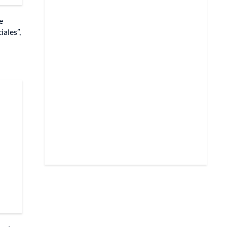
e
ales”,