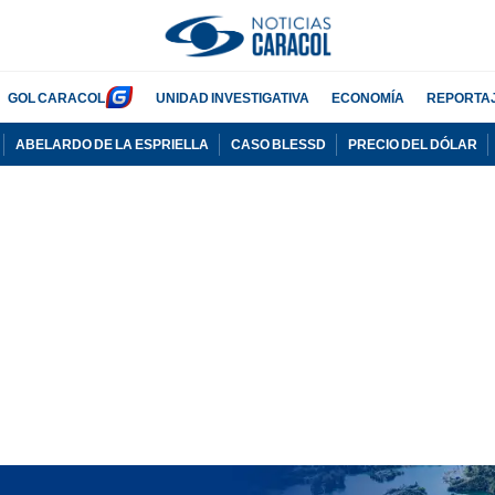
GOL CARACOL
UNIDAD INVESTIGATIVA
ECONOMÍA
REPORTA
ABELARDO DE LA ESPRIELLA
CASO BLESSD
PRECIO DEL DÓLAR
PUBLICIDAD