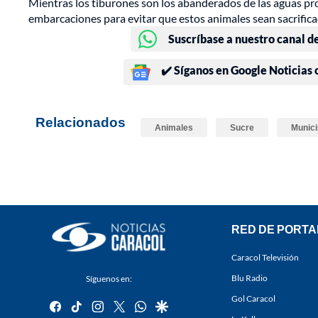
Mientras los tiburones son los abanderados de las aguas prof
embarcaciones para evitar que estos animales sean sacrifica
Suscríbase a nuestro canal d
✔️ Síganos en Google Noticias
Relacionados
Animales
Sucre
Munici
RED DE PORTA
Caracol Televisión
Blu Radio
Síguenos en:
Gol Caracol
facebook
tiktok
instagram
twitter
whatsapp
google