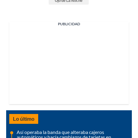
Ojo de La Noche
PUBLICIDAD
Lo último
Así operaba la banda que alteraba cajeros
automáticos y hacía cambiazos de tarjetas en