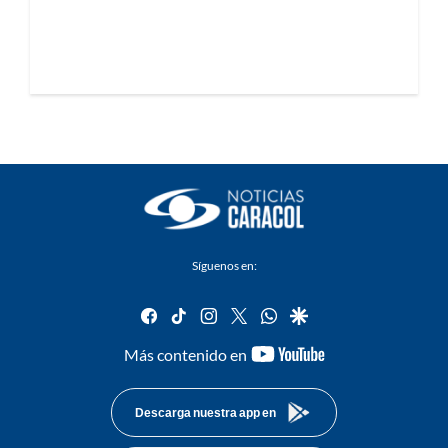
Síguenos en:
facebook
tiktok
instagram
twitter
whatsapp
google
youtube-
Más contenido en
footer
Descarga nuestra app en