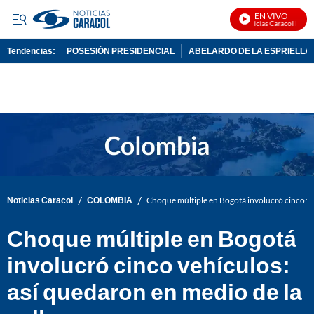
EN VIVO
Noticias Caracol En Viv
Tendencias:
POSESIÓN PRESIDENCIAL
ABELARDO DE LA ESPRIELLA
PUBLICIDAD
/
/
Noticias Caracol
COLOMBIA
Choque múltiple en Bogotá involucró cinco veh
Choque múltiple en Bogotá
involucró cinco vehículos:
así quedaron en medio de la