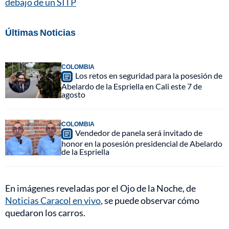
debajo de un SITP
Últimas Noticias
COLOMBIA
Los retos en seguridad para la posesión de
Abelardo de la Espriella en Cali este 7 de
agosto
COLOMBIA
Vendedor de panela será invitado de
honor en la posesión presidencial de Abelardo
de la Espriella
En imágenes reveladas por el Ojo de la Noche, de
Noticias Caracol en vivo
, se puede observar cómo
quedaron los carros.