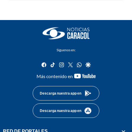
Síguenos en:
facebook
tiktok
instagram
twitter
whatsapp
google
youtube-
Más contenido en
footer
Descarga nuestra app en
Descarga nuestra app en
RED DE PORTALES