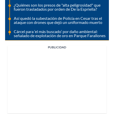
¿Quiénes son los presos de "alta peligrosidad" que
fueron trasladados por orden de De la Espriella?
Así quedó la subestación de Policía en Cesar tras el
ataque con drones que dejó un uniformado muerto
Cárcel para ‘el más buscado’ por daño ambiental:
señalado de explotación de oro en Parque Farallones
PUBLICIDAD