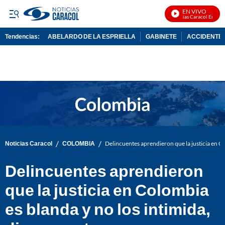
EN VIVO
Noticias Caracol En Vivo
Tendencias:
ABELARDO DE LA ESPRIELLA
GABINETE
ACCIDENTE 
PUBLICIDAD
/
/
Noticias Caracol
COLOMBIA
Delincuentes aprendieron que la justicia en Co
Delincuentes aprendieron
que la justicia en Colombia
es blanda y no los intimida,