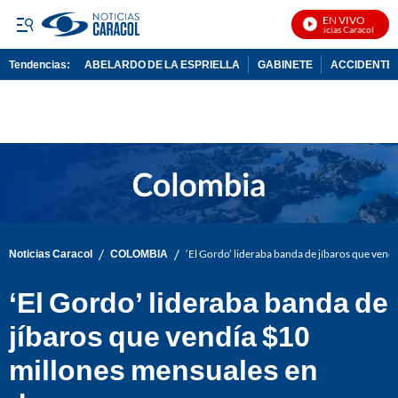
EN VIVO
Noticias Caracol En Vi
Tendencias:
ABELARDO DE LA ESPRIELLA
GABINETE
ACCIDENTE 
PUBLICIDAD
/
/
Noticias Caracol
COLOMBIA
‘El Gordo’ lideraba banda de jíbaros que vend
‘El Gordo’ lideraba banda de
jíbaros que vendía $10
millones mensuales en