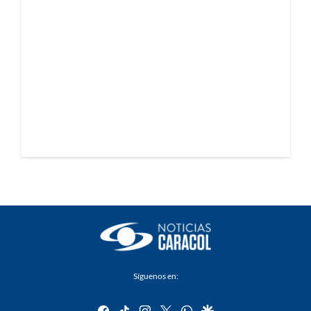
Síguenos en:
facebook
tiktok
instagram
twitter
whatsapp
google