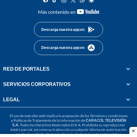
youtube-
Más contenido en
footer
Descarga nuestra app en
Descarga nuestra app en
RED DE PORTALES
SERVICIOS CORPORATIVOS
LEGAL
El uso de este sitio web implica la aceptación de los
Términos y condiciones
y
Políticas de Tratamiento de la Información
de
CARACOL TELEVISIÓN
S.A.
Todos los Derechos Reservados D.R.A. Prohibida su reproducción
total o parcial, así como su traducción a cualquier idioma sin autorización
cl
escrita de su titular. Reproduction in whole or in part, or translation