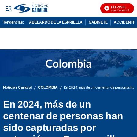
EN VIVO
Noticias Caracol En Vivo
Tendencias:
ABELARDO DE LA ESPRIELLA
GABINETE
ACCIDENTE 
PUBLICIDAD
/
/
Noticias Caracol
COLOMBIA
En 2024, más de un centenar de personas han 
En 2024, más de un
centenar de personas han
sido capturadas por