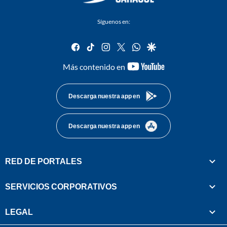
Síguenos en:
facebook
tiktok
instagram
twitter
whatsapp
google
youtube-
Más contenido en
footer
Descarga nuestra app en
Descarga nuestra app en
RED DE PORTALES
SERVICIOS CORPORATIVOS
LEGAL