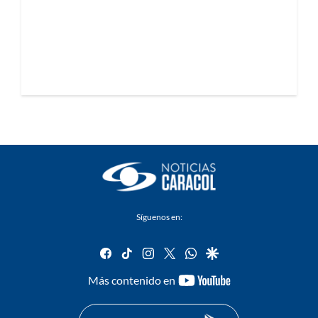
Síguenos en:
facebook
tiktok
instagram
twitter
whatsapp
google
youtube-
Más contenido en
footer