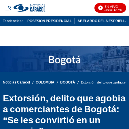
EN VIVO
Noticias Caracol En Vivo
Tendencias:
POSESIÓN PRESIDENCIAL
ABELARDO DE LA ESPRIELLA
PUBLICIDAD
/
/
/
Noticias Caracol
COLOMBIA
BOGOTÁ
Extorsión, delito que agobia a c
Extorsión, delito que agobia
a comerciantes de Bogotá:
“Se les convirtió en un