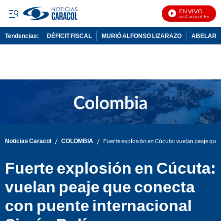
EN VIVO
Noticias Caracol En Vivo
Tendencias:
DÉFICIT FISCAL
MURIÓ ALFONSO LIZARAZO
ABELARDO
PUBLICIDAD
/
/
Noticias Caracol
COLOMBIA
Fuerte explosión en Cúcuta: vuelan peaje que
Fuerte explosión en Cúcuta:
vuelan peaje que conecta
con puente internacional