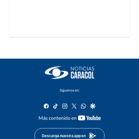
Síguenos en:
facebook
tiktok
instagram
twitter
whatsapp
google
youtube-
Más contenido en
footer
Descarga nuestra app en