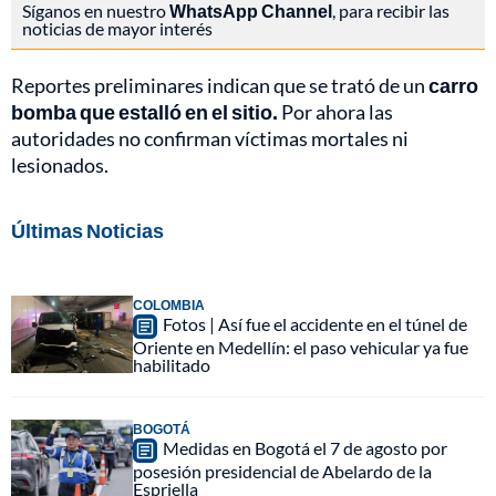
Síganos en nuestro
WhatsApp Channel
, para recibir las
noticias de mayor interés
Reportes preliminares indican que se trató de un
carro
bomba que estalló en el sitio.
Por ahora las
autoridades no confirman víctimas mortales ni
lesionados.
Últimas Noticias
COLOMBIA
Fotos | Así fue el accidente en el túnel de
Oriente en Medellín: el paso vehicular ya fue
habilitado
BOGOTÁ
Medidas en Bogotá el 7 de agosto por
posesión presidencial de Abelardo de la
Espriella