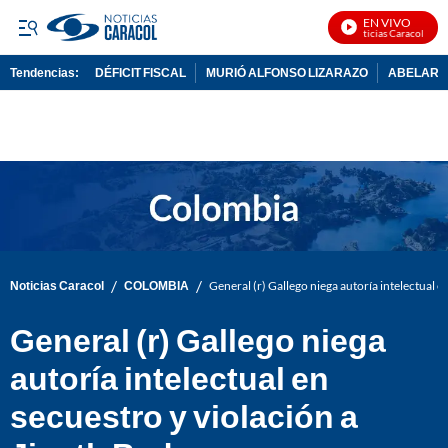
EN VIVO
Noticias Caracol En Vi
Tendencias:
DÉFICIT FISCAL
MURIÓ ALFONSO LIZARAZO
ABELARDO
PUBLICIDAD
/
/
Noticias Caracol
COLOMBIA
General (r) Gallego niega autoría intelectual e
General (r) Gallego niega
autoría intelectual en
secuestro y violación a