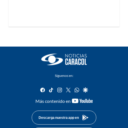
Síguenos en:
facebook
tiktok
instagram
twitter
whatsapp
google
youtube-
Más contenido en
footer
Descarga nuestra app en