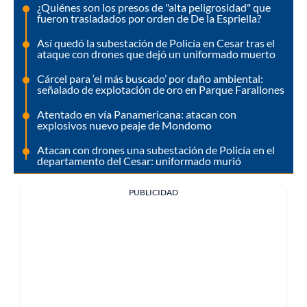
¿Quiénes son los presos de "alta peligrosidad" que
fueron trasladados por orden de De la Espriella?
Así quedó la subestación de Policía en Cesar tras el
ataque con drones que dejó un uniformado muerto
Cárcel para ‘el más buscado’ por daño ambiental:
señalado de explotación de oro en Parque Farallones
Atentado en vía Panamericana: atacan con
explosivos nuevo peaje de Mondomo
Atacan con drones una subestación de Policía en el
departamento del Cesar: uniformado murió
PUBLICIDAD