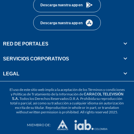
Descarga nuestra app en
Descarga nuestra app en
RED DE PORTALES
SERVICIOS CORPORATIVOS
LEGAL
El uso de este sitio web implica la aceptación de los
Términos y condiciones
y
Políticas de Tratamiento de la Información
de
CARACOL TELEVISIÓN
S.A.
Todos los Derechos Reservados D.R.A. Prohibida su reproducción
total o parcial, así como su traducción a cualquier idioma sin autorización
escrita de su titular. Reproduction in whole or in part, or translation
without written permission is prohibited. All rights reserved 2025.
MIEMBRO DE: