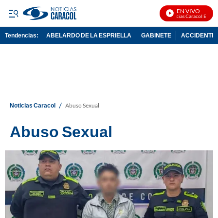
EN VIVO
Noticias Caracol En Vivo
Tendencias:
ABELARDO DE LA ESPRIELLA
GABINETE
ACCIDENTE 
PUBLICIDAD
/
Noticias Caracol
Abuso Sexual
Abuso Sexual