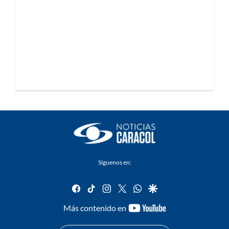
Síguenos en:
facebook
tiktok
instagram
twitter
whatsapp
google
youtube-
Más contenido en
footer