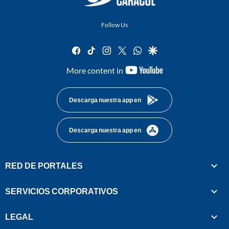
Follow Us
facebook
tiktok
instagram
twitter
whatsapp
google
youtube-
More content in
footer
Descarga nuestra app en
Descarga nuestra app en
RED DE PORTALES
SERVICIOS CORPORATIVOS
LEGAL