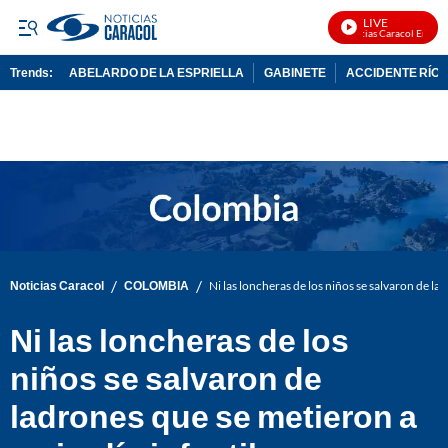
LIVE
Noticias Caracol En Vivo
Trends:
ABELARDO DE LA ESPRIELLA
GABINETE
ACCIDENTE RÍO 
ADVERTISEMENT
/
/
Noticias Caracol
COLOMBIA
Ni las loncheras de los niños se salvaron de la
Ni las loncheras de los
niños se salvaron de
ladrones que se metieron a