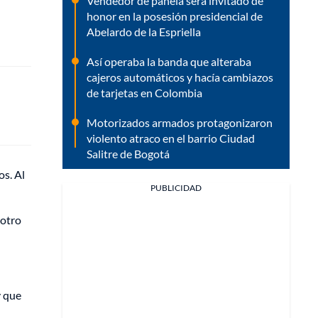
Vendedor de panela será invitado de
honor en la posesión presidencial de
Abelardo de la Espriella
Así operaba la banda que alteraba
cajeros automáticos y hacía cambiazos
de tarjetas en Colombia
Motorizados armados protagonizaron
violento atraco en el barrio Ciudad
Salitre de Bogotá
os. Al
PUBLICIDAD
 otro
y que