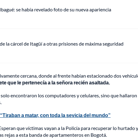
 Ibagué: se había revelado foto de su nueva apariencia
de la cárcel de Itagüí a otras prisiones de máxima seguridad
lativamente cercana, donde al frente habían estacionado dos vehícul
ete que le pertenecía a la señora recién asaltada.
o solo encontraron los computadores y celulares, sino que hallaron
.
iraban a matar, con toda la sevicia del mundo”
 Esperan que víctimas vayan a la Policía para recuperar lo hurtado 
las rejas a esta banda de apartamenteros en Bogotá.