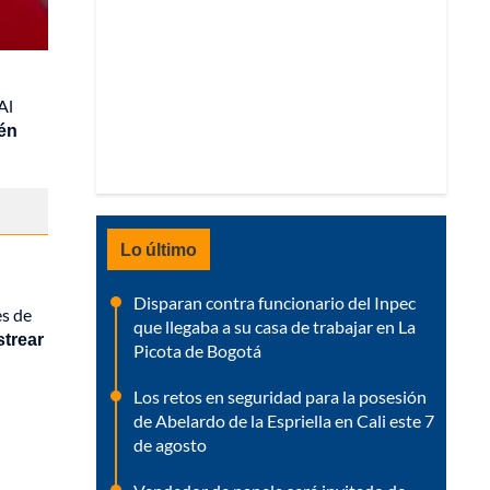
Al
ién
Lo último
Disparan contra funcionario del Inpec
es de
que llegaba a su casa de trabajar en La
strear
Picota de Bogotá
Los retos en seguridad para la posesión
de Abelardo de la Espriella en Cali este 7
de agosto