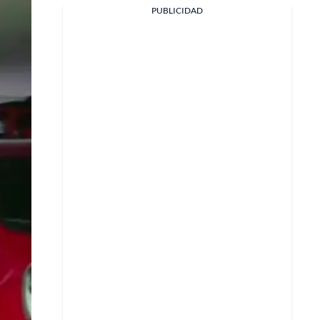
Facebook
PUBLICIDAD
X
Whatsapp
Copiar enlace
Telegram
LinkedIn