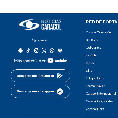
RED DE PORTA
Caracol Televisión
Blu Radio
Síguenos en:
Gol Caracol
facebook
tiktok
instagram
twitter
whatsapp
google
La Kalle
youtube-
Más contenido en
HJCK
footer
DiTu
Descarga nuestra app en
El Espectador
Teatro Mayor
Descarga nuestra app en
Caracol Internacional
Caracol Corporativo
Caracol Next