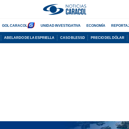
GOL CARACOL
UNIDAD INVESTIGATIVA
ECONOMÍA
REPORTA
ABELARDO DE LA ESPRIELLA
CASO BLESSD
PRECIO DEL DÓLAR
PUBLICIDAD