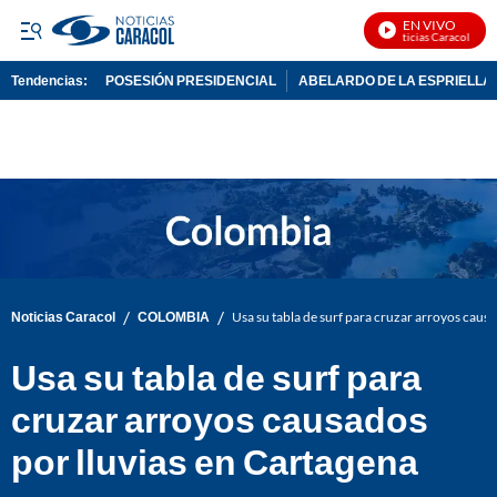
EN VIVO
Noticias Caracol En Vi
Tendencias:
POSESIÓN PRESIDENCIAL
ABELARDO DE LA ESPRIELLA
PUBLICIDAD
/
/
Noticias Caracol
COLOMBIA
Usa su tabla de surf para cruzar arroyos causa
Usa su tabla de surf para
cruzar arroyos causados
por lluvias en Cartagena