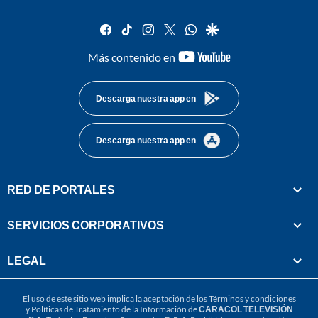
facebook
tiktok
instagram
twitter
whatsapp
google
youtube-
Más contenido en
footer
Descarga nuestra app en
Descarga nuestra app en
RED DE PORTALES
SERVICIOS CORPORATIVOS
LEGAL
El uso de este sitio web implica la aceptación de los
Términos y condiciones
y
Políticas de Tratamiento de la Información
de
CARACOL TELEVISIÓN