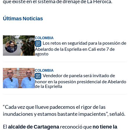
que existe en el sistema de drenaje de La Heroica.
Últimas Noticias
COLOMBIA
Los retos en seguridad para la posesión de
Abelardo de la Espriella en Cali este 7 de
agosto
COLOMBIA
Vendedor de panela será invitado de
honor en la posesión presidencial de Abelardo
de la Espriella
“Cada vez que llueve padecemos el rigor de las
inundaciones y estamos bastante impacientes”, señaló.
El
alcalde de Cartagena
reconoció que
no tiene la