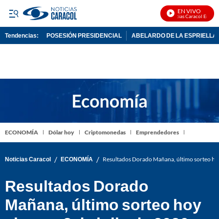
EN VIVO
Noticias Caracol En Vivo
Tendencias:
POSESIÓN PRESIDENCIAL
ABELARDO DE LA ESPRIELLA
PUBLICIDAD
ECONOMÍA
Dólar hoy
Criptomonedas
Emprendedores
/
/
Noticias Caracol
ECONOMÍA
Resultados Dorado Mañana, último sorteo hoy
Resultados Dorado
Mañana, último sorteo hoy