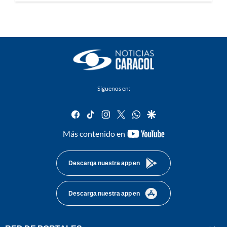
Síguenos en:
facebook
tiktok
instagram
twitter
whatsapp
google
youtube-
Más contenido en
footer
Descarga nuestra app en
Descarga nuestra app en