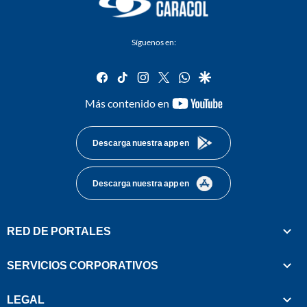
Síguenos en:
facebook
tiktok
instagram
twitter
whatsapp
google
youtube-
Más contenido en
footer
Descarga nuestra app en
Descarga nuestra app en
RED DE PORTALES
SERVICIOS CORPORATIVOS
LEGAL