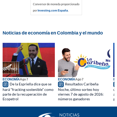
Conversor de moneda proporcionado
por
Investing.com España
.
Noticias de economía en Colombia y el mundo
ECONOMÍA
Ago 7
ECONOMÍA
Ago 7
E
De la Espriella dice que se
Resultados Caribeña
hará “fracking sostenible” como
Noche, último sorteo hoy
úl
parte de la recuperación de
viernes 7 de agosto de 2026:
ag
Ecopetrol
números ganadores
g