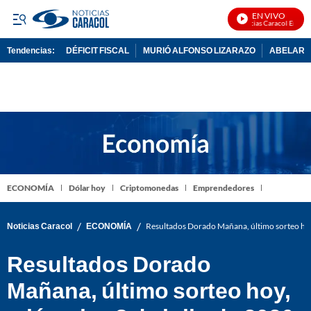
EN VIVO
Noticias Caracol En Vivo
Tendencias:
DÉFICIT FISCAL
MURIÓ ALFONSO LIZARAZO
ABELARDO
PUBLICIDAD
ECONOMÍA
Dólar hoy
Criptomonedas
Emprendedores
/
/
Noticias Caracol
ECONOMÍA
Resultados Dorado Mañana, último sorteo hoy
Resultados Dorado
Mañana, último sorteo hoy,