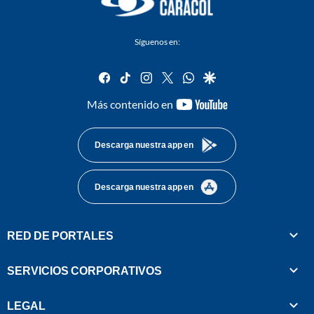
Síguenos en:
facebook
tiktok
instagram
twitter
whatsapp
google
youtube-
Más contenido en
footer
Descarga nuestra app en
Descarga nuestra app en
RED DE PORTALES
SERVICIOS CORPORATIVOS
LEGAL