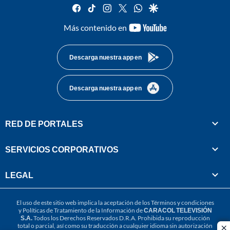
facebook
tiktok
instagram
twitter
whatsapp
google
youtube-
Más contenido en
footer
Descarga nuestra app en
Descarga nuestra app en
RED DE PORTALES
SERVICIOS CORPORATIVOS
LEGAL
El uso de este sitio web implica la aceptación de los
Términos y condiciones
y
Políticas de Tratamiento de la Información
de
CARACOL TELEVISIÓN
S.A.
Todos los Derechos Reservados D.R.A. Prohibida su reproducción
total o parcial, así como su traducción a cualquier idioma sin autorización