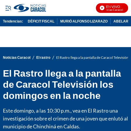
EN VIVO
Noticias Caracol En Vi
Tendencias:
DÉFICIT FISCAL
MURIÓ ALFONSO LIZARAZO
ABELARDO
PUBLICIDAD
/
/
Noticias Caracol
El rastro
El Rastro llega a la pantalla de Caracol Televisión
El Rastro llega a la pantalla
de Caracol Televisión los
domingos en la noche
Este domingo, a las 10:30 p.m., vea en El Rastro una
investigación sobre el crimen de una joven que enlutó al
municipio de Chinchiná en Caldas.