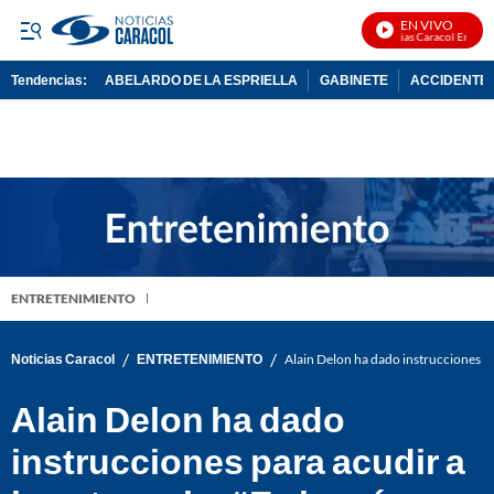
EN VIVO
Noticias Caracol En Vivo
Tendencias:
ABELARDO DE LA ESPRIELLA
GABINETE
ACCIDENTE 
PUBLICIDAD
ENTRETENIMIENTO
/
/
Noticias Caracol
ENTRETENIMIENTO
Alain Delon ha dado instrucciones par
Alain Delon ha dado
instrucciones para acudir a