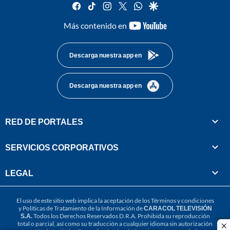
facebook
tiktok
instagram
twitter
whatsapp
google
youtube-
Más contenido en
footer
Descarga nuestra app en
Descarga nuestra app en
RED DE PORTALES
SERVICIOS CORPORATIVOS
LEGAL
El uso de este sitio web implica la aceptación de los
Términos y condiciones
y
Políticas de Tratamiento de la Información
de
CARACOL TELEVISIÓN
S.A.
Todos los Derechos Reservados D.R.A. Prohibida su reproducción
total o parcial, así como su traducción a cualquier idioma sin autorización
cl