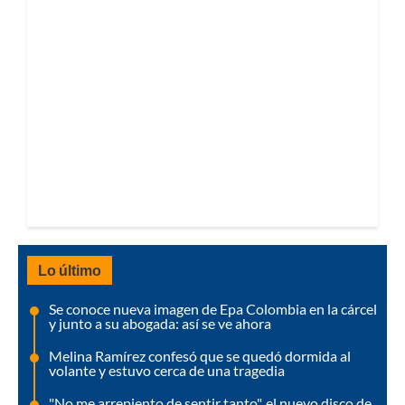
Lo último
Se conoce nueva imagen de Epa Colombia en la cárcel
y junto a su abogada: así se ve ahora
Melina Ramírez confesó que se quedó dormida al
volante y estuvo cerca de una tragedia
"No me arrepiento de sentir tanto", el nuevo disco de