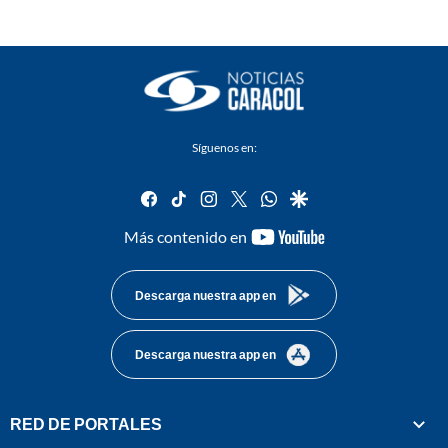
Síguenos en:
facebook
tiktok
instagram
twitter
whatsapp
google
youtube-
Más contenido en
footer
Descarga nuestra app en
Descarga nuestra app en
RED DE PORTALES