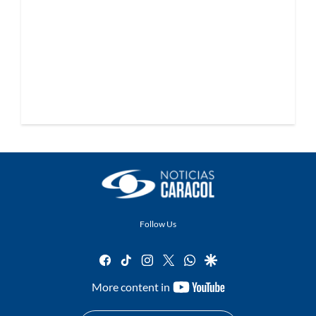
Follow Us
facebook
tiktok
instagram
twitter
whatsapp
google
youtube-
More content in
footer