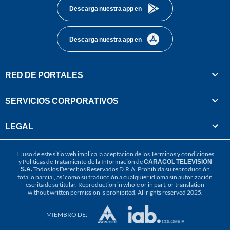
Descarga nuestra app en
Descarga nuestra app en
RED DE PORTALES
SERVICIOS CORPORATIVOS
LEGAL
El uso de este sitio web implica la aceptación de los
Términos y condiciones
y
Políticas de Tratamiento de la Información
de
CARACOL TELEVISIÓN
S.A.
Todos los Derechos Reservados D.R.A. Prohibida su reproducción
total o parcial, así como su traducción a cualquier idioma sin autorización
escrita de su titular. Reproduction in whole or in part, or translation
without written permission is prohibited. All rights reserved 2025.
MIEMBRO DE: