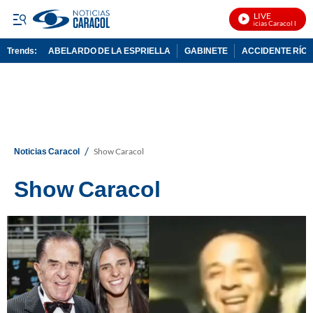
LIVE
Noticias Caracol En Vivo
Trends:
ABELARDO DE LA ESPRIELLA
GABINETE
ACCIDENTE RÍO 
ADVERTISEMENT
/
Noticias Caracol
Show Caracol
Show Caracol