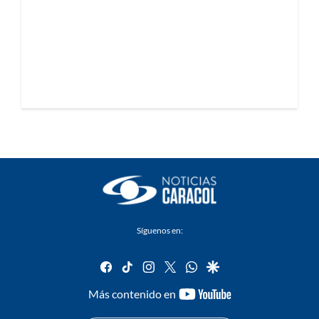
Síguenos en:
facebook
tiktok
instagram
twitter
whatsapp
google
youtube-
Más contenido en
footer