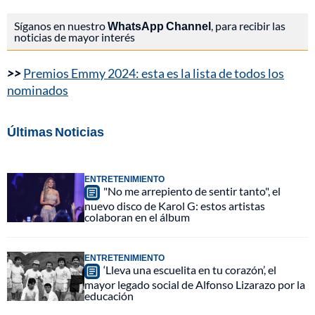
Síganos en nuestro
WhatsApp Channel
, para recibir las
noticias de mayor interés
>>
Premios Emmy 2024: esta es la lista de todos los
nominados
Últimas Noticias
ENTRETENIMIENTO
"No me arrepiento de sentir tanto", el
nuevo disco de Karol G: estos artistas
colaboran en el álbum
ENTRETENIMIENTO
‘Lleva una escuelita en tu corazón’, el
mayor legado social de Alfonso Lizarazo por la
educación