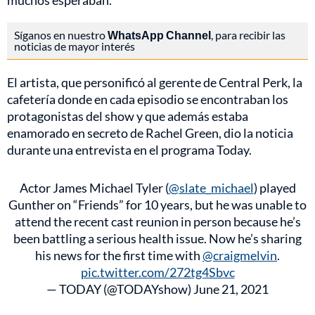
muchos esperaban.
Síganos en nuestro
WhatsApp Channel
, para recibir las
noticias de mayor interés
El artista, que personificó al gerente de Central Perk, la
cafetería donde en cada episodio se encontraban los
protagonistas del show y que además estaba
enamorado en secreto de Rachel Green, dio la noticia
durante una entrevista en el programa Today.
Actor James Michael Tyler (
@slate_michael
) played
Gunther on “Friends” for 10 years, but he was unable to
attend the recent cast reunion in person because he’s
been battling a serious health issue. Now he’s sharing
his news for the first time with
@craigmelvin
.
pic.twitter.com/272tg4Sbvc
— TODAY (@TODAYshow)
June 21, 2021