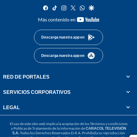
facebook
tiktok
instagram
twitter
whatsapp
google
youtube-
Más contenido en
footer
Descarga nuestra app en
Descarga nuestra app en
RED DE PORTALES
SERVICIOS CORPORATIVOS
LEGAL
El uso de este sitio web implica la aceptación de los
Términos y condiciones
y
Políticas de Tratamiento de la Información
de
CARACOL TELEVISIÓN
S.A.
Todos los Derechos Reservados D.R.A. Prohibida su reproducción