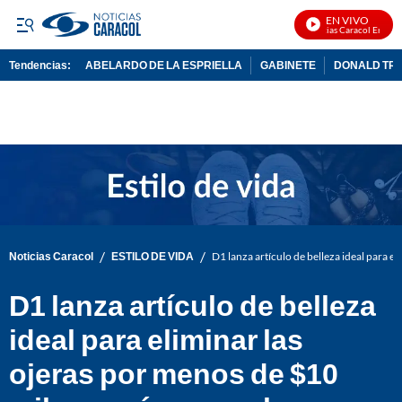
EN VIVO
Noticias Caracol En Vivo
Tendencias:
ABELARDO DE LA ESPRIELLA
GABINETE
DONALD TR
PUBLICIDAD
/
/
Noticias Caracol
ESTILO DE VIDA
D1 lanza artículo de belleza ideal para e
D1 lanza artículo de belleza
ideal para eliminar las
ojeras por menos de $10