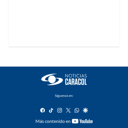
Síguenos en:
facebook
tiktok
instagram
twitter
whatsapp
google
youtube-
Más contenido en
footer