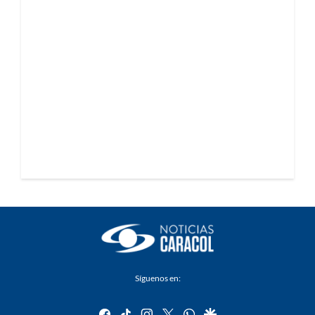
Síguenos en:
facebook
tiktok
instagram
twitter
whatsapp
google