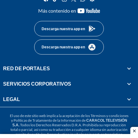
youtube-
Más contenido en
footer
Descarga nuestra app en
Descarga nuestra app en
RED DE PORTALES
SERVICIOS CORPORATIVOS
LEGAL
El uso de este sitio web implica la aceptación de los
Términos y condiciones
y
Políticas de Tratamiento de la Información
de
CARACOL TELEVISIÓN
S.A.
Todos los Derechos Reservados D.R.A. Prohibida su reproducción
total o parcial, así como su traducción a cualquier idioma sin autorización
cl
escrita de su titular. Reproduction in whole or in part, or translation