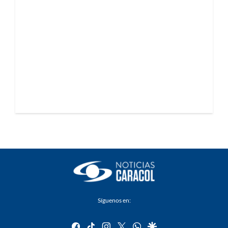
Síguenos en:
facebook
tiktok
instagram
twitter
whatsapp
google