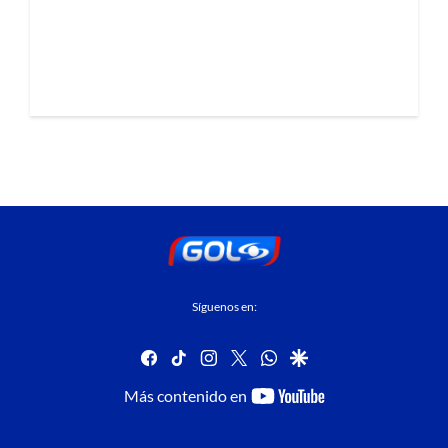
Síguenos en:
facebook
tiktok
instagram
twitter
whatsapp
google
youtube-
Más contenido en
footer