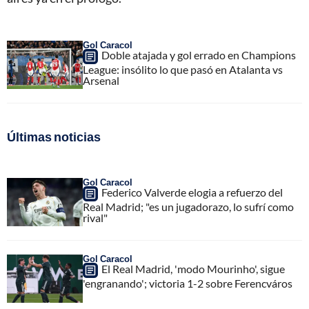
Gol Caracol
Doble atajada y gol errado en Champions
League: insólito lo que pasó en Atalanta vs
Arsenal
Últimas noticias
Gol Caracol
Federico Valverde elogia a refuerzo del
Real Madrid; "es un jugadorazo, lo sufrí como
rival"
Gol Caracol
El Real Madrid, 'modo Mourinho', sigue
'engranando'; victoria 1-2 sobre Ferencváros