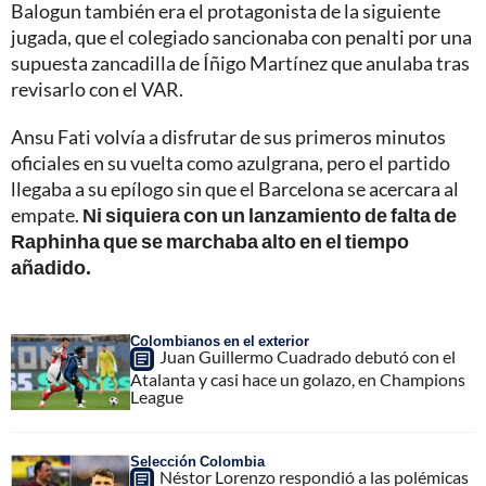
Balogun también era el protagonista de la siguiente
jugada, que el colegiado sancionaba con penalti por una
supuesta zancadilla de Íñigo Martínez que anulaba tras
revisarlo con el VAR.
Ansu Fati volvía a disfrutar de sus primeros minutos
oficiales en su vuelta como azulgrana, pero el partido
llegaba a su epílogo sin que el Barcelona se acercara al
empate.
Ni siquiera con un lanzamiento de falta de
Raphinha que se marchaba alto en el tiempo
añadido.
Colombianos en el exterior
Juan Guillermo Cuadrado debutó con el
Atalanta y casi hace un golazo, en Champions
League
Selección Colombia
Néstor Lorenzo respondió a las polémicas