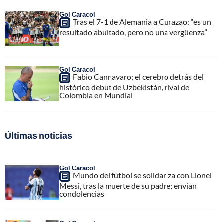
Gol Caracol
Tras el 7-1 de Alemania a Curazao: “es un
resultado abultado, pero no una vergüenza”
Gol Caracol
Fabio Cannavaro; el cerebro detrás del
histórico debut de Uzbekistán, rival de
Colombia en Mundial
Últimas noticias
Gol Caracol
Mundo del fútbol se solidariza con Lionel
Messi, tras la muerte de su padre; envían
condolencias