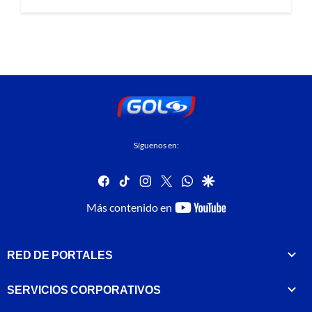
Síguenos en:
facebook
tiktok
instagram
twitter
whatsapp
google
youtube-
Más contenido en
footer
RED DE PORTALES
SERVICIOS CORPORATIVOS