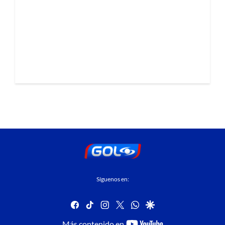
Síguenos en:
facebook
tiktok
instagram
twitter
whatsapp
google
youtube-
Más contenido en