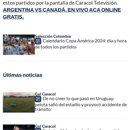
estos partidos por la pantalla de Caracol Televisión.
ARGENTINA VS CANADÁ, EN VIVO ACA ONLINE
GRATIS.
Selección Colombia
Calendario Copa América 2024: día y hora
de todos los partidos
Últimas noticias
Gol Caracol
De no creer lo que pasó en Uruguay;
pelota salió del estadio y provocó accidente de
tránsito
Gol Caracol