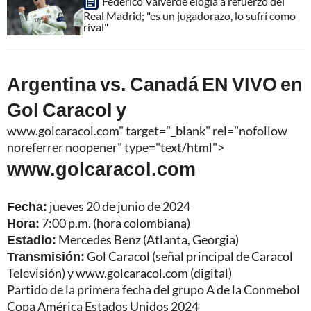
Federico Valverde elogia a refuerzo del
Real Madrid; "es un jugadorazo, lo sufrí como
rival"
Argentina vs. Canadá EN VIVO en
Gol Caracol y
www.golcaracol.com" target="_blank" rel="nofollow
noreferrer noopener" type="text/html">
www.golcaracol.com
Fecha:
jueves 20 de junio de 2024
Hora:
7:00 p.m. (hora colombiana)
Estadio:
Mercedes Benz (Atlanta, Georgia)
Transmisión:
Gol Caracol (señal principal de Caracol
Televisión) y
www.golcaracol.com
(digital)
Partido de la primera fecha del grupo A de la Conmebol
Copa América Estados Unidos 2024