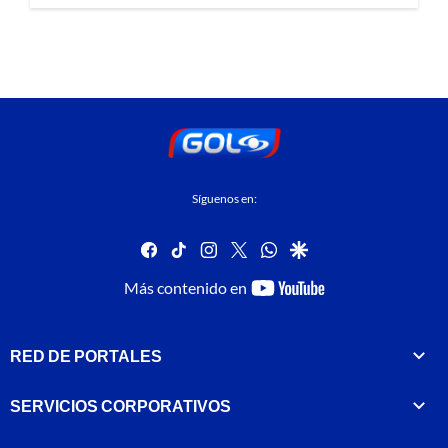
Síguenos en:
facebook
tiktok
instagram
twitter
whatsapp
google
youtube-
Más contenido en
footer
RED DE PORTALES
SERVICIOS CORPORATIVOS