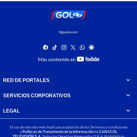
Síguenos en:
facebook
tiktok
instagram
twitter
whatsapp
google
youtube-
Más contenido en
footer
RED DE PORTALES
SERVICIOS CORPORATIVOS
LEGAL
El uso de este sitio web implica la aceptación de los
Términos y condiciones
y
Políticas de Tratamiento de la Información
de
CARACOL
TELEVISIÓN S.A.
Todos los Derechos Reservados D.R.A. Prohibida su