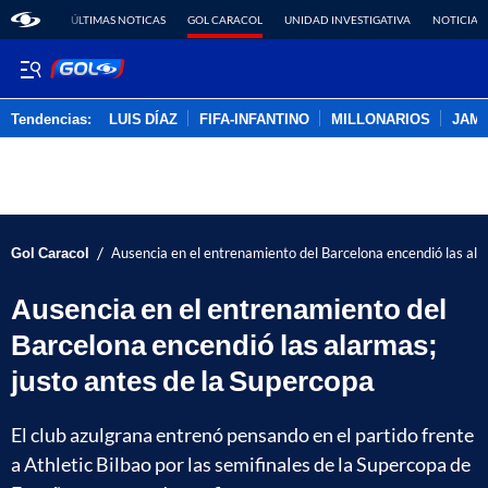
ÚLTIMAS NOTICAS
GOL CARACOL
UNIDAD INVESTIGATIVA
NOTICIAS
Tendencias:
LUIS DÍAZ
FIFA-INFANTINO
MILLONARIOS
JAM
PUBLICIDAD
/
Gol Caracol
Ausencia en el entrenamiento del Barcelona encendió las ala
Ausencia en el entrenamiento del
Barcelona encendió las alarmas;
justo antes de la Supercopa
El club azulgrana entrenó pensando en el partido frente
a Athletic Bilbao por las semifinales de la Supercopa de