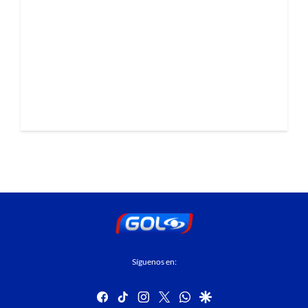
Síguenos en:
facebook
tiktok
instagram
twitter
whatsapp
google