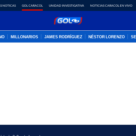
S NOTICAS
GOL CARACOL
UNIDAD INVESTIGATIVA
NOTICIAS CARACOL EN VIVO
INO
MILLONARIOS
JAMES RODRÍGUEZ
NÉSTOR LORENZO
SE
PUBLICIDAD