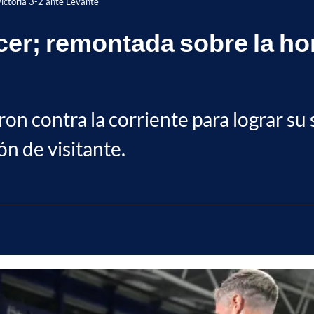
victoria 3-2 ante Levante
cer; remontada sobre la hor
on contra la corriente para lograr su 
ón de visitante.