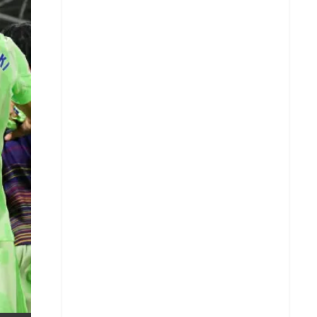
X
Whatsapp