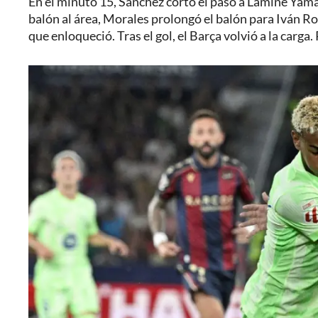
En el minuto 15, Sánchez cortó el paso a Lamine Yamal,
balón al área, Morales prolongó el balón para Iván Ro
que enloqueció. Tras el gol, el Barça volvió a la carga