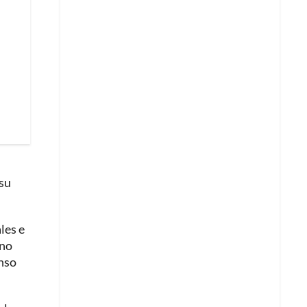
 su
les e
 no
enso