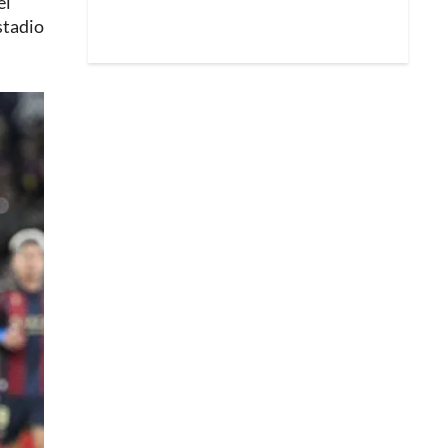
el
stadio