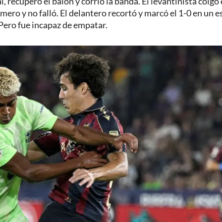
 recuperó el balón y corrió la banda. El levantinista colgó 
mero y no falló. El delantero recortó y marcó el 1-0 en un e
. Pero fue incapaz de empatar.