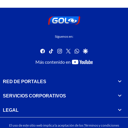
Síguenos en:
facebook
tiktok
instagram
twitter
whatsapp
google
youtube-
Más contenido en
footer
RED DE PORTALES
SERVICIOS CORPORATIVOS
LEGAL
El uso de este sitio web implica la aceptación de los
Términos y condiciones