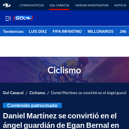
ÚLTIMAS NOTICAS
GOL CARACOL
UNIDAD INVESTIGATIVA
NOTICIAS
Tendencias:
LUIS DÍAZ
FIFA-INFANTINO
MILLONARIOS
JAM
PUBLICIDAD
/
/
Gol Caracol
Ciclismo
Daniel Martínez se convirtió en el ángel guardiá
Contenido patrocinado
Daniel Martínez se convirtió en el
ángel guardián de Egan Bernal en