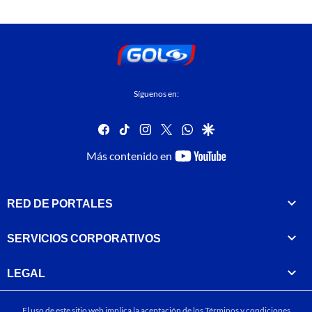
Síguenos en:
facebook
tiktok
instagram
twitter
whatsapp
google
youtube-
Más contenido en
footer
RED DE PORTALES
SERVICIOS CORPORATIVOS
LEGAL
El uso de este sitio web implica la aceptación de los
Términos y condiciones