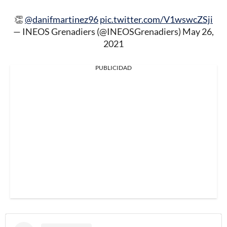
👏
@danifmartinez96
pic.twitter.com/V1wswcZSji
— INEOS Grenadiers (@INEOSGrenadiers)
May 26,
2021
PUBLICIDAD